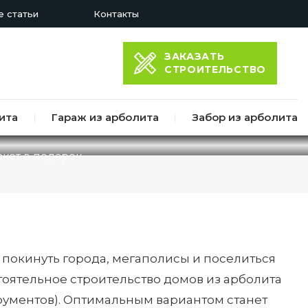
 статьи
Контакты
ЗАКАЗАТЬ
СТРОИТЕЛЬСТВО
Й ИЗ АРБОЛИТА
ита
|
Гараж из арболита
|
Забор из арболита
акет в подарок
 покинуть города, мегаполисы и поселиться
оятельное строительство домов из арболита
трументов). Оптимальным вариантом станет