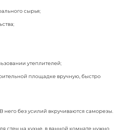
ального сырья;
ьства;
ьзовании утеплителей;
троительной площадке вручную, быстро
 него без усилий вкручиваются саморезы.
ля стен на кухне, в ванной комнате нужно