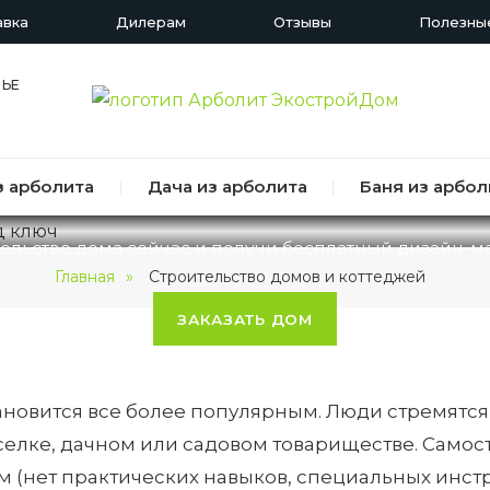
авка
Дилерам
Отзывы
Полезные
НЬЕ
О ДОМОВ И КОТТЕДЖЕ
ПОД КЛЮЧ
з арболита
|
Дача из арболита
|
Баня из арбол
ельство дома сейчас и получи бесплатный дизайн-м
Главная
Строительство домов и коттеджей
ЗАКАЗАТЬ ДОМ
ановится все более популярным. Люди стремятся
елке, дачном или садовом товариществе. Самост
ам (нет практических навыков, специальных инс