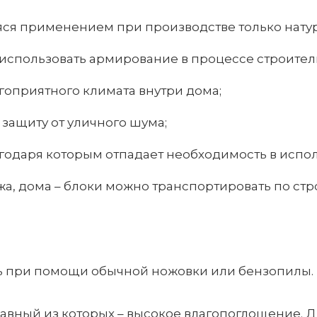
яся применением при производстве только натур
 использовать армирование в процессе строител
гоприятного климата внутри дома;
защиту от уличного шума;
годаря которым отпадает необходимость в испол
джа, дома – блоки можно транспортировать по с
ь при помощи обычной ножовки или бензопилы. В
главный из которых – высокое влагопоглощение. Д