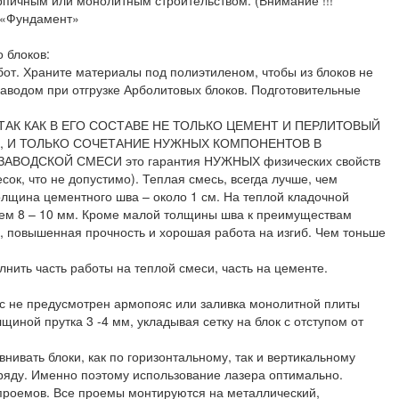
рпичным или монолитным строительством. (Внимание !!!
: «Фундамент»
 блоков:
бот. Храните материалы под полиэтиленом, чтобы из блоков не
заводом при отгрузке Арболитовых блоков. Подготовительные
02) , ТАК КАК В ЕГО СОСТАВЕ НЕ ТОЛЬКО ЦЕМЕНТ И ПЕРЛИТОВЫЙ
ры, И ТОЛЬКО СОЧЕТАНИЕ НУЖНЫХ КОМПОНЕНТОВ В
ОДСКОЙ СМЕСИ это гарантия НУЖНЫХ физических свойств
сок, что не допустимо). Теплая смесь, всегда лучше, чем
лщина цементного шва – около 1 см. На теплой кладочной
бнем 8 – 10 мм. Кроме малой толщины шва к преимуществам
, повышенная прочность и хорошая работа на изгиб. Чем тоньше
нить часть работы на теплой смеси, часть на цементе.
ас не предусмотрен армопояс или заливка монолитной плиты
иной прутка 3 -4 мм, укладывая сетку на блок с отступом от
нивать блоки, как по горизонтальному, так и вертикальному
ряду. Именно поэтому использование лазера оптимально.
проемов. Все проемы монтируются на металлический,