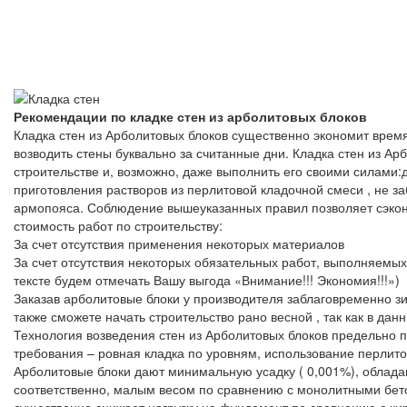
Рекомендации по кладке стен из арболитовых блоков
Кладка стен из Арболитовых блоков существенно экономит время
возводить стены буквально за считанные дни. Кладка стен из Ар
строительстве и, возможно, даже выполнить его своими силами:
приготовления растворов из перлитовой кладочной смеси , не з
армопояса. Соблюдение вышеуказанных правил позволяет сэкон
стоимость работ по строительству:
За счет отсутствия применения некоторых материалов
За счет отсутствия некоторых обязательных работ, выполняемых
тексте будем отмечать Вашу выгода «Внимание!!! Экономия!!!»)
Заказав арболитовые блоки у производителя заблаговременно зи
также сможете начать строительство рано весной , так как в да
Технология возведения стен из Арболитовых блоков предельно 
требования – ровная кладка по уровням, использование перлито
Арболитовые блоки дают минимальную усадку ( 0,001%), обладаю
соответственно, малым весом по сравнению с монолитными бет