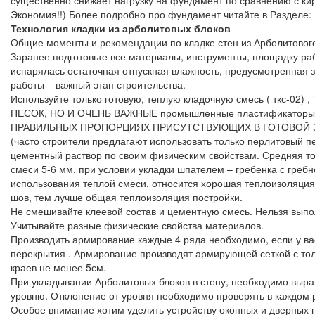
существенно снижает нагрузку на фундамент по сравнению с ки
Экономия!!) Более подробно про фундамент читайте в Разделе
Технология кладки из арболитовых блоков
Общие моменты и рекомендации по кладке стен из Арболитового
Заранее подготовьте все материалы, инструменты, площадку ра
испарялась остаточная отпускная влажность, предусмотренная 
работы – важный этап строительства.
Используйте только готовую, теплую кладочную смесь ( ткс-
ПЕСОК, НО И ОЧЕНЬ ВАЖНЫЕ промышленные пластификато
ПРАВИЛЬНЫХ ПРОПОРЦИЯХ ПРИСУТСТВУЮЩИХ В ГОТОВОЙ ЗАВ
(часто строители предлагают использовать только перлитовый пе
цементный раствор по своим физическим свойствам. Средняя то
смеси 5-6 мм, при условии укладки шпателем – гребенка с гре
использования теплой смеси, относится хорошая теплоизоляция
шов, тем лучше общая теплоизоляция постройки.
Не смешивайте клеевой состав и цементную смесь. Нельзя выпол
Учитывайте разные физические свойства материалов.
Производить армирование каждые 4 ряда необходимо, если у в
перекрытия . Армирование производят армирующей сеткой с толщ
краев не менее 5см.
При укладывании Арболитовых блоков в стену, необходимо вырав
уровню. Отклонение от уровня необходимо проверять в каждом 
Особое внимание хотим уделить устройству оконных и дверных 