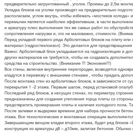
предварительно загрунтованный , уголок. Проемы до 2,5м монтир
Укладка блоков на уголки производят на предварительно подгото
располагаем, углом внутрь, чтобы избежать «мостиков холода» 
перемычек является наиболее эффективным, в части выполнения
и арматуру плюс выполнения тех же самых работ по обустройств
сопротивления нагрузки и, что не маловажно, стоимости. (Внима
Перед укладкой первого ряда Арболитовых блоков на плиту ил
материал (гидростеклоизол). Это делается для предотвращения
Важно: Арболитовый блок укладывается на гидроизоляцию и доп
других материалов не требуется, чтобы не создавать дополнит
средства на строительство. (Внимание !!! Экономия!!!)
Все стены, включая внутренние перегородки, возводятся однов
кладутся в перевязку с внешними стенами , чтобы придать допо
После монтажа стен из арболитовых блоков, в зависимости от с
перекрытия 1 -2 этажа. Первым шагом, перед установкой опалуб
Последний ряд блоков, в несущих стенах, по периметру строе
предназначены для создания утепления торца плиты со стороны 
предотвратить промерзания плиты и наличия холодного пола. Т
После заливки и выдержки времени для набора прочности бетона
этажа. Все технологические и монтажные операции выполняются т
Завершающим венцом кладки второго этажа, будет ряд блоков «
конструкция из арматуры д8 – д10мм, залитая бетоном. Обычно