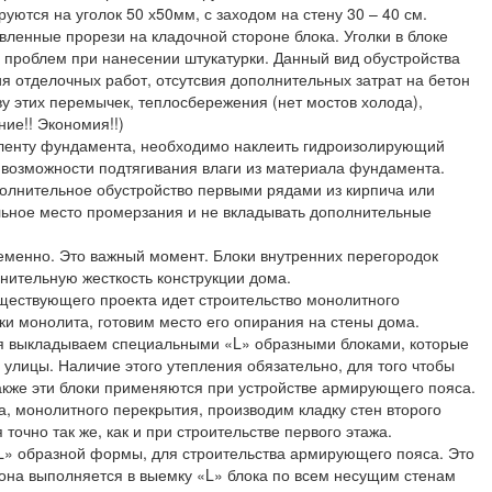
уются на уголок 50 х50мм, с заходом на стену 30 – 40 см.
вленные прорези на кладочной стороне блока. Уголки в блоке
и проблем при нанесении штукатурки. Данный вид обустройства
 отделочных работ, отсутсвия дополнительных затрат на бетон
у этих перемычек, теплосбережения (нет мостов холода),
ние!! Экономия!!)
и ленту фундамента, необходимо наклеить гидроизолирующий
 возможности подтягивания влаги из материала фундамента.
олнительное обустройство первыми рядами из кирпича или
ельное место промерзания и не вкладывать дополнительные
ременно. Это важный момент. Блоки внутренних перегородок
лнительную жесткость конструкции дома.
уществующего проекта идет строительство монолитного
ки монолита, готовим место его опирания на стены дома.
ния выкладываем специальными «L» образными блоками, которые
улицы. Наличие этого утепления обязательно, для того чтобы
акже эти блоки применяются при устройстве армирующего пояса.
, монолитного перекрытия, производим кладку стен второго
очно так же, как и при строительстве первого этажа.
L» образной формы, для строительства армирующего пояса. Это
 она выполняется в выемку «L» блока по всем несущим стенам